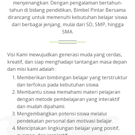
menyenangkan. Dengan pengalaman bertahun-
tahun di bidang pendidikan, Bimbel Pintar Bersama
dirancang untuk memenuhi kebutuhan belajar siswa
dari berbagai jenjang, mulai dari SD, SMP, hingga
SMA.
Visi Kami mewujudkan generasi muda yang cerdas,
kreatif, dan siap menghadapi tantangan masa depan
dan misi kami adalah :
Memberikan bimbingan belajar yang terstruktur
dan terfokus pada kebutuhan siswa.
Membantu siswa memahami materi pelajaran
dengan metode pembelajaran yang interaktif
dan mudah dipahami.
Mengembangkan potensi siswa melalui
pendekatan personal dan motivasi belajar.
Menciptakan lingkungan belajar yang positif,