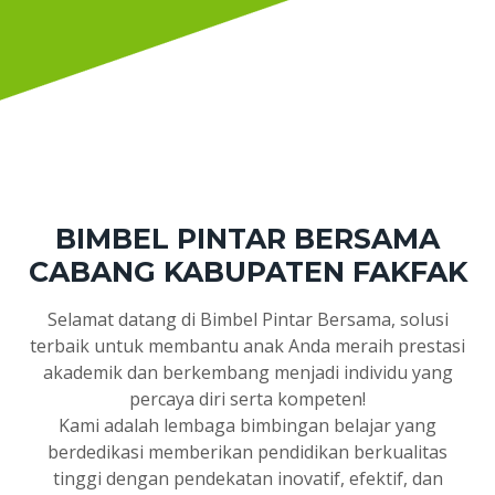
BIMBEL PINTAR BERSAMA
CABANG KABUPATEN FAKFAK
Selamat datang di Bimbel Pintar Bersama, solusi
terbaik untuk membantu anak Anda meraih prestasi
akademik dan berkembang menjadi individu yang
percaya diri serta kompeten!
Kami adalah lembaga bimbingan belajar yang
berdedikasi memberikan pendidikan berkualitas
tinggi dengan pendekatan inovatif, efektif, dan